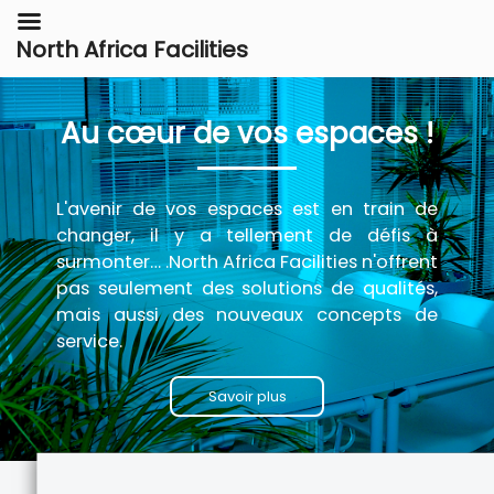
North Africa Facilities
Au cœur de vos espaces !
L'avenir de vos espaces est en train de
changer, il y a tellement de défis à
surmonter… .North Africa Facilities n'offrent
pas seulement des solutions de qualités,
mais aussi des nouveaux concepts de
service.
Savoir plus