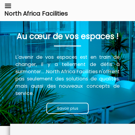
North Africa Facilities
Au cœur de vos espaces !
L'avenir de vos espaces est en train de
changer, il y a tellement de défis à
surmonter… .North Africa Facilities n'offrent
pas seulement des solutions de qualités,
mais aussi des nouveaux concepts de
service.
Savoir plus